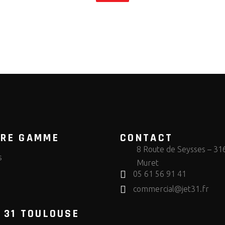
TRE GAMME
CONTACT
8 Route de Seysses – 31
s
Muret
05 61 56 91 41
s
commercial@jet31.fr
 31 TOULOUSE