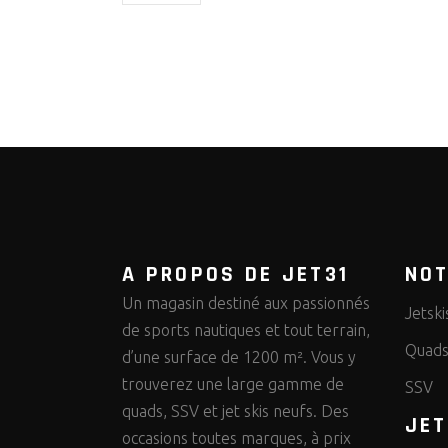
A PROPOS DE JET31
NO
Un magasin destiné aux passionnés
Jetski
de sports nautiques et tout terrain,
Quad
d’une surface de 1200 m². Vous y
trouverez une large gamme de
SSV
quads, SSV et jet skis neufs. Des
JET
occasions toutes marques, à prix