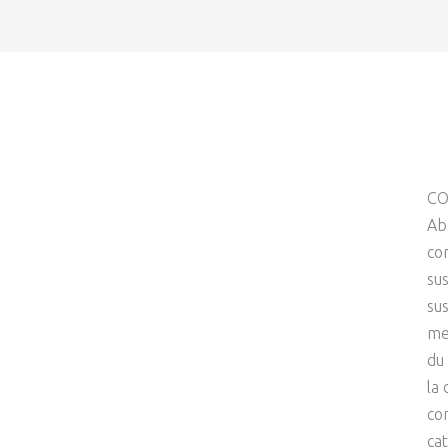
CO
Ab
co
su
su
mei
du
la
co
ca