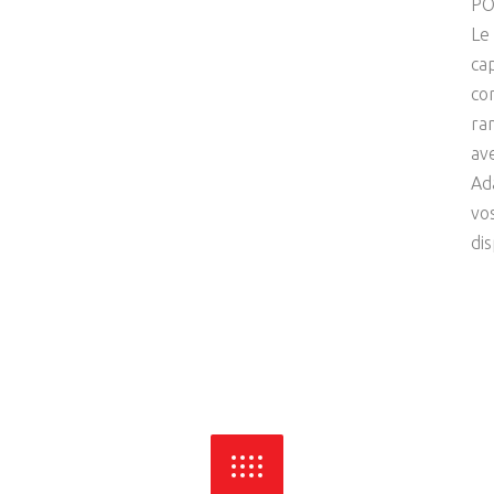
PO
Le
ca
co
ra
av
Ad
vo
di