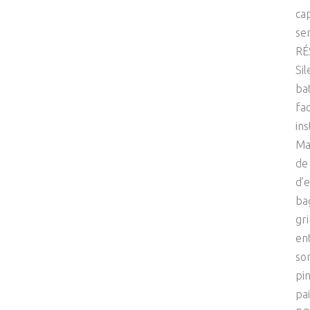
ca
se
RÉ
Sil
ba
fa
ins
Ma
de
d’
ba
gr
en
so
pi
pa