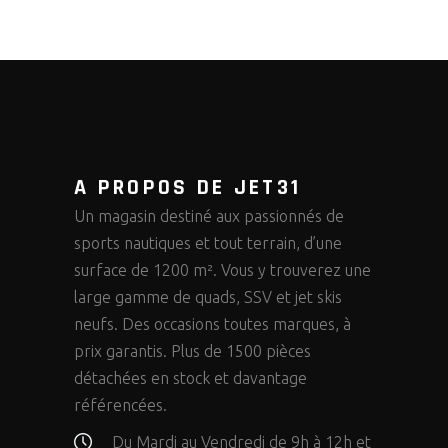
A PROPOS DE JET31
Un magasin destiné aux passionnés de
sports nautiques et tout terrain, d’une
surface de 1200 m². Vous y trouverez une
large gamme de quads, SSV et jet skis
neufs. Des occasions toutes marques, à
prix garantis. Plus de 1500 pièces
détachées en stock et davantage
référencées.
Du Mardi au Vendredi de 9h à 12h et