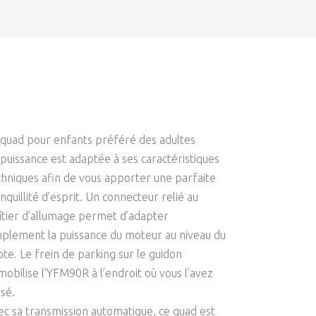
 quad pour enfants préféré des adultes
 puissance est adaptée à ses caractéristiques
chniques afin de vous apporter une parfaite
nquillité d’esprit. Un connecteur relié au
îtier d’allumage permet d’adapter
mplement la puissance du moteur au niveau du
ote. Le frein de parking sur le guidon
mobilise l’YFM90R à l’endroit où vous l’avez
ssé.
ec sa transmission automatique, ce quad est