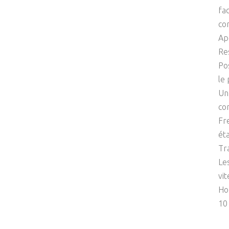
fac
co
Ap
Re
Po
le
Un
co
Fr
ét
Tr
Le
vit
Ho
10