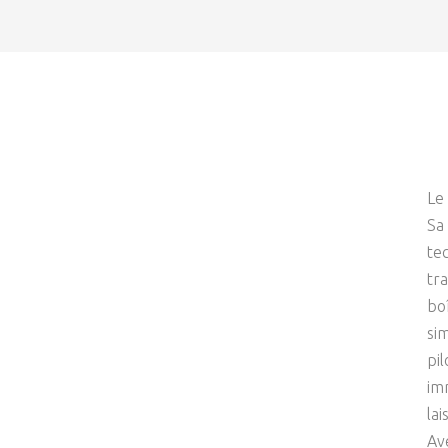
Le
Sa
te
tra
bo
si
pil
im
lai
Av