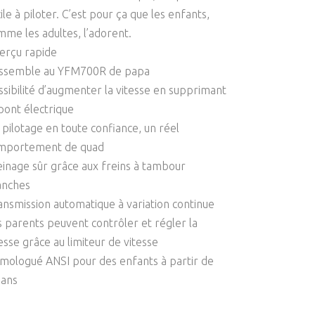
ile à piloter. C’est pour ça que les enfants,
mme les adultes, l’adorent.
erçu rapide
ssemble au YFM700R de papa
ssibilité d’augmenter la vitesse en supprimant
 pont électrique
 pilotage en toute confiance, un réel
mportement de quad
einage sûr grâce aux freins à tambour
anches
ansmission automatique à variation continue
s parents peuvent contrôler et régler la
esse grâce au limiteur de vitesse
mologué ANSI pour des enfants à partir de
 ans