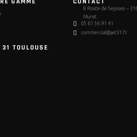
TRE GAMME
CONTACT
8 Route de Seysses – 31
s
Muret
05 61 56 91 41
s
commercial@jet31.fr
 31 TOULOUSE