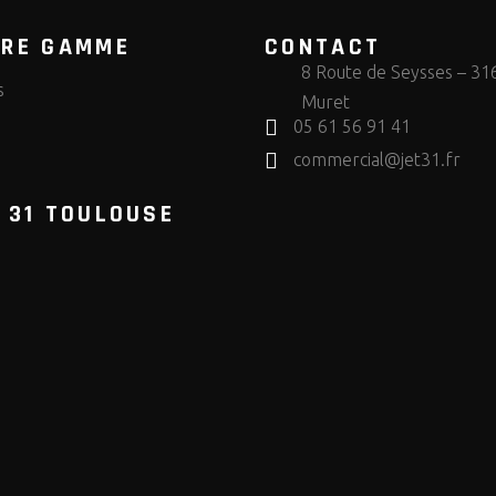
TRE GAMME
CONTACT
8 Route de Seysses – 31
s
Muret
05 61 56 91 41
s
commercial@jet31.fr
 31 TOULOUSE