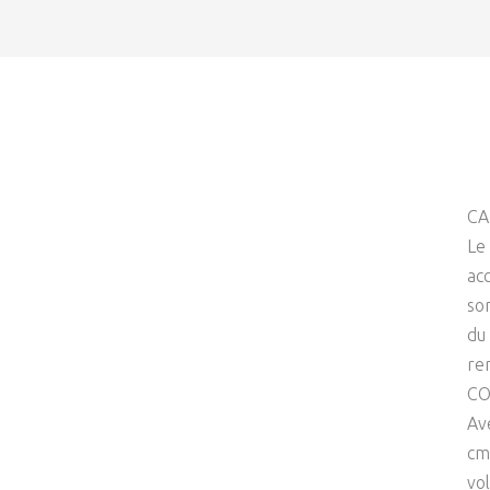
CA
Le
acc
so
du
rem
CO
Av
cm
vo