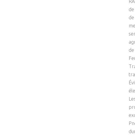
RA
de
de
me
sen
ag
de 
Fe
Tr
tr
Év
él
Le
pr
ex
Pn
dur