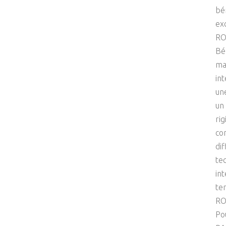
bé
ex
RO
Bé
ma
in
un
un
ri
con
dif
te
int
tem
RO
Pou