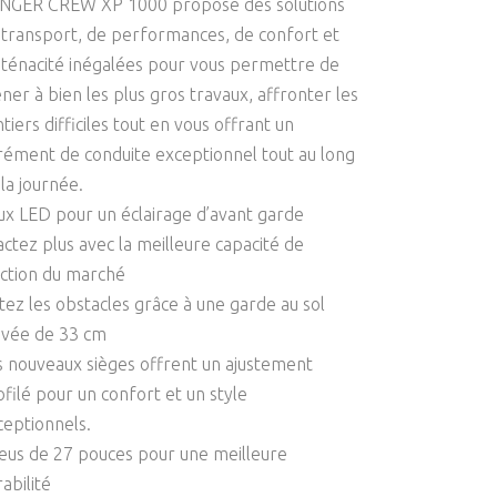
NGER CREW XP 1000 propose des solutions
 transport, de performances, de confort et
 ténacité inégalées pour vous permettre de
ner à bien les plus gros travaux, affronter les
tiers difficiles tout en vous offrant un
rément de conduite exceptionnel tout au long
la journée.
ux LED pour un éclairage d’avant garde
actez plus avec la meilleure capacité de
action du marché
itez les obstacles grâce à une garde au sol
evée de 33 cm
s nouveaux sièges offrent un ajustement
ofilé pour un confort et un style
ceptionnels.
eus de 27 pouces pour une meilleure
abilité