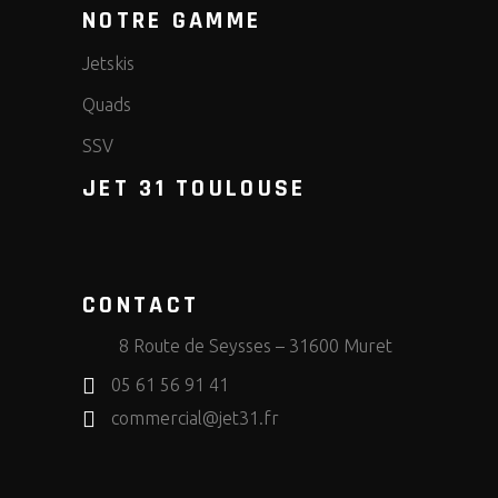
NOTRE GAMME
Jetskis
Quads
SSV
JET 31 TOULOUSE
CONTACT
8 Route de Seysses – 31600 Muret
05 61 56 91 41
commercial@jet31.fr