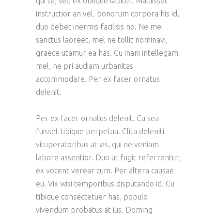
qui te, sed ex oblique labitur. Maluisset
instructior an vel, bonorum corpora his id,
duo debet inermis facilisis no. Ne mei
sanctus laoreet, mel ne tollit nominavi,
graece utamur ea has. Cu inani intellegam
mel, ne pri audiam urbanitas
accommodare. Per ex facer ornatus
delenit.
Per ex facer ornatus delenit. Cu sea
fuisset tibique perpetua. Clita deleniti
vituperatoribus at vis, qui ne veniam
labore assentior. Duo ut fugit referrentur,
ex vocent verear cum. Per altera causae
eu. Vix wisi temporibus disputando id. Cu
tibique consectetuer has, populo
vivendum probatus at ius. Doming