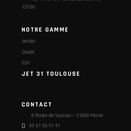
12h30.
NOTRE GAMME
Jetskis
Quads
SSV
JET 31 TOULOUSE
CONTACT
8 Route de Seysses – 31600 Muret
05 61 56 91 41