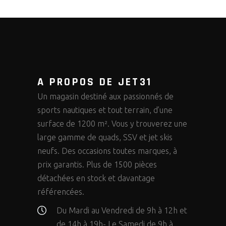
A PROPOS DE JET31
Un magasin destiné aux passionnés de
sports nautiques et tout terrain, d’une
surface de 1200 m². Vous y trouverez une
large gamme de quads, SSV et jet skis
neufs. Des occasions toutes marques, à
prix garantis. Plus de 1500 pièces
détachées en stock et davantage
référencées.
Du Mardi au Vendredi de 9h à 12h et
de 14h à 19h- Le Samedi de 9h à