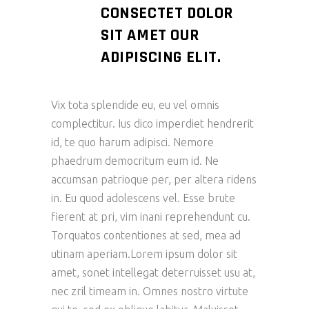
CONSECTET DOLOR
SIT AMET OUR
ADIPISCING ELIT.
Vix tota splendide eu, eu vel omnis
complectitur. Ius dico imperdiet hendrerit
id, te quo harum adipisci. Nemore
phaedrum democritum eum id. Ne
accumsan patrioque per, per altera ridens
in. Eu quod adolescens vel. Esse brute
fierent at pri, vim inani reprehendunt cu.
Torquatos contentiones at sed, mea ad
utinam aperiam.Lorem ipsum dolor sit
amet, sonet intellegat deterruisset usu at,
nec zril timeam in. Omnes nostro virtute