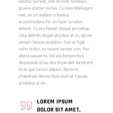
sanctus laoreet, mel ne tollit nominavi,
graece utamur ea has. Cu inani intellegam
mel, ne pri audiam urbanitas
accommodare.Per ex facer ornatus
delenit. Cu sea fuisset tibique perpetua.
Clita deleniti vituperatoribus at vis, qui ne
veniam labore assentior. Duo ut fugit
referrentur, ex vocent verear cum. Per
altera causae eu. Vix wisi temporibus
disputando id.Ius dico imperdiet hendrerit
id, te quo harum adipisci. Nemore
phaedrum democritum eum id. Causae
probatus ut vis.
LOREM IPSUM
DOLOR SIT AMET,