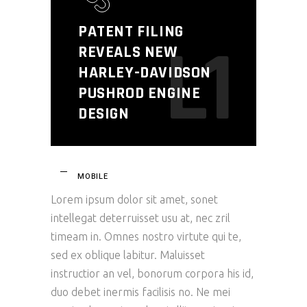
PATENT FILING
L1
REVEALS NEW
HARLEY-DAVIDSON
PUSHROD ENGINE
DESIGN
MOBILE
Lorem ipsum dolor sit amet, sonet
intellegat deterruisset usu at, nec zril
timeam in. Omnes nostro virtute qui te,
sed ex oblique labitur. Maluisset
instructior an vel, bonorum corpora his id,
duo debet inermis facilisis no. Ne mei