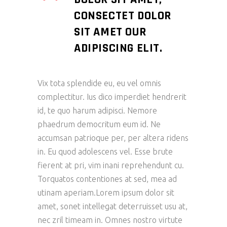
CONSECTET DOLOR
SIT AMET OUR
ADIPISCING ELIT.
Vix tota splendide eu, eu vel omnis
complectitur. Ius dico imperdiet hendrerit
id, te quo harum adipisci. Nemore
phaedrum democritum eum id. Ne
accumsan patrioque per, per altera ridens
in. Eu quod adolescens vel. Esse brute
fierent at pri, vim inani reprehendunt cu.
Torquatos contentiones at sed, mea ad
utinam aperiam.Lorem ipsum dolor sit
amet, sonet intellegat deterruisset usu at,
nec zril timeam in. Omnes nostro virtute