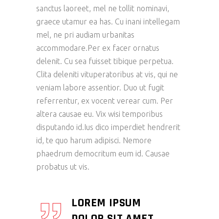
sanctus laoreet, mel ne tollit nominavi,
graece utamur ea has. Cu inani intellegam
mel, ne pri audiam urbanitas
accommodare.Per ex facer ornatus
delenit. Cu sea fuisset tibique perpetua.
Clita deleniti vituperatoribus at vis, qui ne
veniam labore assentior. Duo ut fugit
referrentur, ex vocent verear cum. Per
altera causae eu. Vix wisi temporibus
disputando id.Ius dico imperdiet hendrerit
id, te quo harum adipisci. Nemore
phaedrum democritum eum id. Causae
probatus ut vis.
LOREM IPSUM
DOLOR SIT AMET,