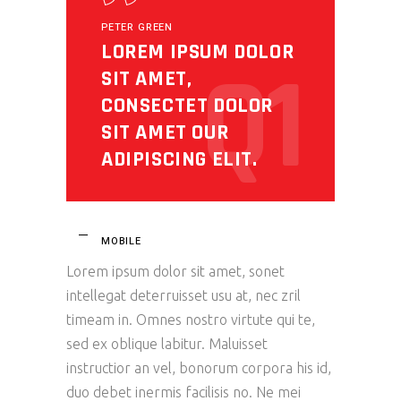
PETER GREEN
LOREM IPSUM DOLOR
Q1
SIT AMET,
CONSECTET DOLOR
SIT AMET OUR
ADIPISCING ELIT.
MOBILE
Lorem ipsum dolor sit amet, sonet
intellegat deterruisset usu at, nec zril
timeam in. Omnes nostro virtute qui te,
sed ex oblique labitur. Maluisset
instructior an vel, bonorum corpora his id,
duo debet inermis facilisis no. Ne mei