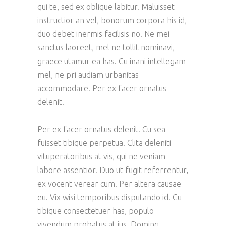
qui te, sed ex oblique labitur. Maluisset
instructior an vel, bonorum corpora his id,
duo debet inermis facilisis no. Ne mei
sanctus laoreet, mel ne tollit nominavi,
graece utamur ea has. Cu inani intellegam
mel, ne pri audiam urbanitas
accommodare. Per ex facer ornatus
delenit.
Per ex facer ornatus delenit. Cu sea
fuisset tibique perpetua. Clita deleniti
vituperatoribus at vis, qui ne veniam
labore assentior. Duo ut fugit referrentur,
ex vocent verear cum. Per altera causae
eu. Vix wisi temporibus disputando id. Cu
tibique consectetuer has, populo
vivendum probatus at ius. Doming