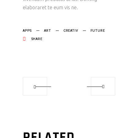
elaboraret te eum vis ne.
APPS
ART
CREATIV
FUTURE
SHARE
RELATED