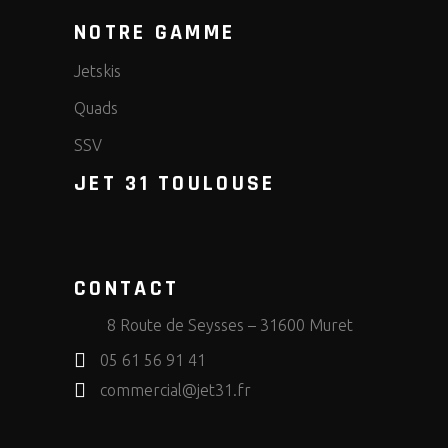
NOTRE GAMME
Jetskis
Quads
SSV
JET 31 TOULOUSE
CONTACT
8 Route de Seysses – 31600 Muret
05 61 56 91 41
commercial@jet31.fr