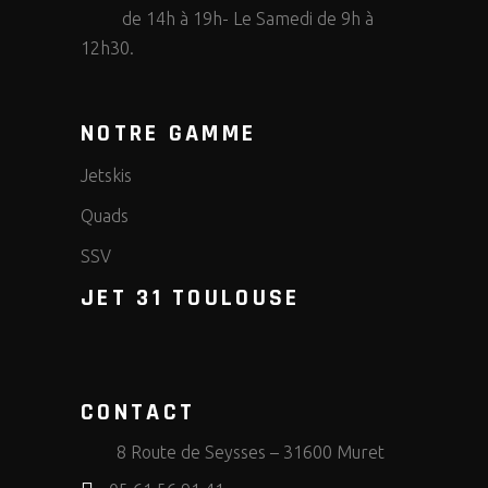
de 14h à 19h- Le Samedi de 9h à
12h30.
NOTRE GAMME
Jetskis
Quads
SSV
JET 31 TOULOUSE
CONTACT
8 Route de Seysses – 31600 Muret