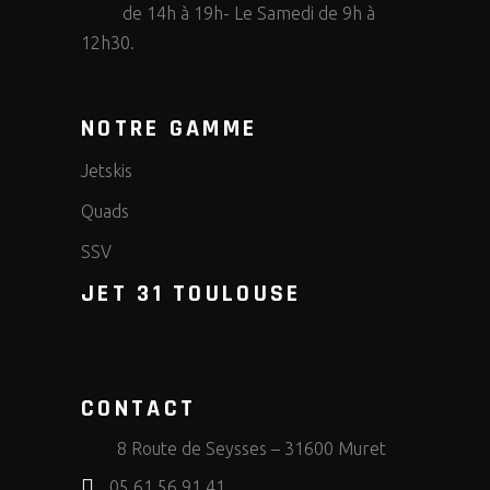
de 14h à 19h- Le Samedi de 9h à
12h30.
NOTRE GAMME
Jetskis
Quads
SSV
JET 31 TOULOUSE
CONTACT
8 Route de Seysses – 31600 Muret
05 61 56 91 41