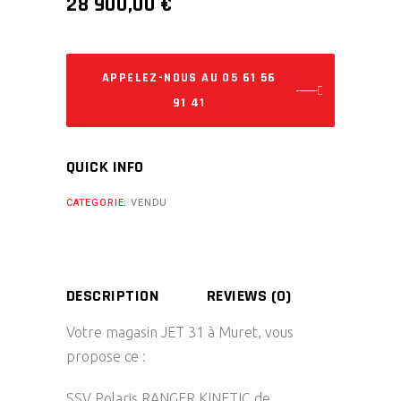
28 900,00
€
APPELEZ-NOUS AU 05 61 56
91 41
QUICK INFO
CATEGORIE:
VENDU
DESCRIPTION
REVIEWS (0)
Votre magasin JET 31 à Muret, vous
propose ce :
SSV Polaris RANGER KINETIC de