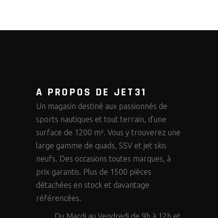
A PROPOS DE JET31
Un magasin destiné aux passionnés de
sports nautiques et tout terrain, d’une
surface de 1200 m². Vous y trouverez une
large gamme de quads, SSV et jet skis
neufs. Des occasions toutes marques, à
prix garantis. Plus de 1500 pièces
détachées en stock et davantage
référencées.
Du Mardi au Vendredi de 9h à 12h et