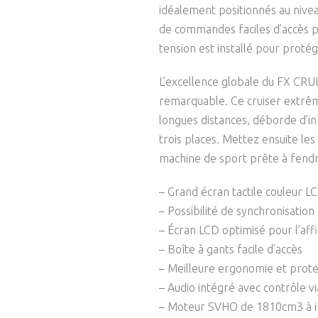
idéalement positionnés au nive
de commandes faciles d’accès p
tension est installé pour protég
L’excellence globale du FX CR
remarquable. Ce cruiser extrêm
longues distances, déborde d’in
trois places. Mettez ensuite l
machine de sport prête à fendr
– Grand écran tactile couleur L
– Possibilité de synchronisatio
– Écran LCD optimisé pour l’aff
– Boîte à gants facile d’accès
– Meilleure ergonomie et prote
– Audio intégré avec contrôle v
– Moteur SVHO de 1810cm3 à i