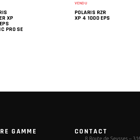
VENDU
RIS
POLARIS RZR
ER XP
XP 4 1000 EPS
 EPS
IC PRO SE
TRE GAMME
CONTACT
8 Route de Seysses – 31